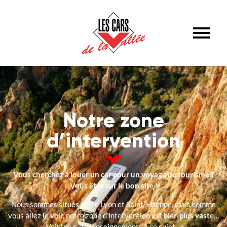
LOG
Notre zone
d’intervention
Vous cherchez à louer un car pour un voyage de tourisme ?
Vous êtes sur le bon site !
Nous sommes situés entre Lyon et Saint-Etienne, mais comme
vous allez le voir, notre zone d’intervention est bien
plus vaste
…
Voici plus de renseignements à ce sujet…